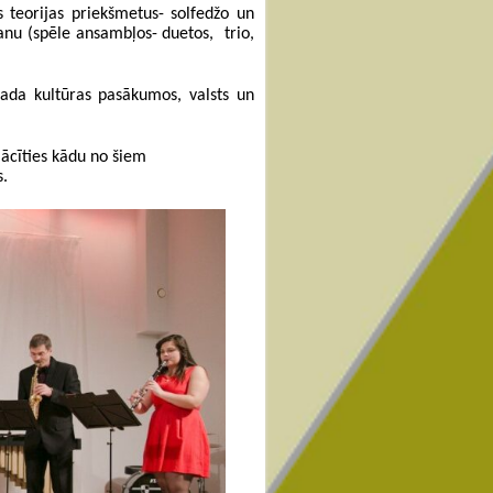
 teorijas priekšmetus- solfedžo un
šanu (spēle ansambļos- duetos, trio,
vada kultūras pasākumos, valsts un
ācīties kādu no šiem
s.