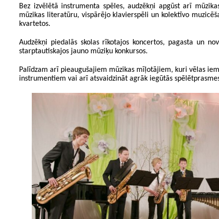
Bez izvēlētā instrumenta spēles, audzēkņi apgūst arī mūzikas
mūzikas literatūru, vispārējo klavierspēli un kolektīvo muzicē
kvartetos.
Audzēkņi piedalās skolas rīkotajos koncertos, pagasta un no
starptautiskajos jauno mūziķu konkursos.
Palīdzam arī pieaugušajiem mūzikas mīļotājiem, kuri vēlas iem
instrumentiem vai arī atsvaidzināt agrāk iegūtās spēlētprasme