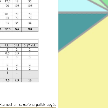
 Klarneti un saksofonu palīdz a
pgūt