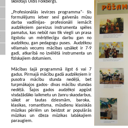
skolotājs Uldis Folkbergs.
„Profesionālās ievirzes programma”- šis
formulējums ietver sevī galvenās mūsu
darba vadlīnijas- profesionāli iemācīt
audzēkņiem pareizus instrumenta spēles
pamatus, kas nebūt nav tik viegli un prasa
E
ilgstošu un mērķtiecīgu darbu gan no
audzēkņu, gan pedagogu puses. Audzēkņu
vēlamais vecums mācības uzsākot ir 7-9
gadi, atkarībā no izvēlētā instrumenta un
fiziskajiem dotumiem.
Mācības šajā programmā ilgst 6 vai 7
gadus. Pirmajā mācību gadā audzēkņiem ir
pusotra mācību stunda nedēļā, bet
turpmākajos gados- divas mācību stundas
nedēļā. Šajos gados audzēkņi apgūst
visdažādāko laikmetu un žanru skaņdarbus,
sākot ar tautas dziesmām, baroka,
klasikas, romantisma, mūsdienu klasiskās
mūzikas pērlēm un beidzot ar populārās
mūzikas un džeza mūzikas labākajiem
paraugiem.