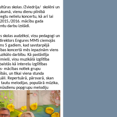
tūras skolas /Zviedrija/ skolēni un
Tukumā, vienu dienu pilnībā
gtu nelielu koncertu, kā arī lai
2015./2016. mācību gada
ntu darbu izstādi.
s skolas audzēkņi, viņu pedagogi un
 direktors Engures MMS ciemojās
rms 5 gadiem, kad savstarpējā
ības koncertā mēs iepazinām viens
zikālo darbību. Kā pastāstīja
mieši, viņu muzikālā izglītība
balstās kā interešu izglītības
as- mācības notiek grupu
bās, un tikai viena stunda
uāli. Repertuārā, pārsvarā, skan
 tautu melodijas, populārā mūzika,
 mūsdienu popgrupu melodiju