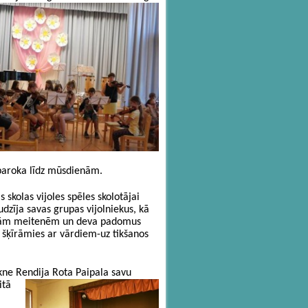
baroka līdz mūsdienām.
 skolas vijoles spēles skolotājai
udzīja savas grupas vijolniekus, kā
abām meitenēm un deva padomus
i šķīrāmies ar vārdiem-uz tikšanos
kne Rendija Rota Paipala savu
itā