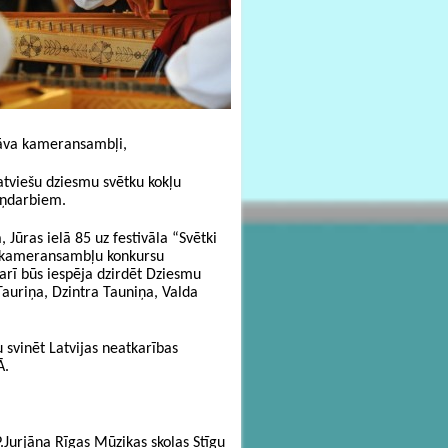
tāva kameransambļi,
tviešu dziesmu svētku kokļu
kaņdarbiem.
 Jūras ielā 85 uz festivāla “Svētki
un kameransambļu konkursu
 arī būs iespēja dzirdēt Dziesmu
Tauriņa, Dzintra Tauniņa, Valda
u svinēt Latvijas neatkarības
Ā.
.
Jurjāna Rīgas Mūzikas skolas Stīgu