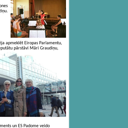
ones
tiņu.
pēja apmeklēt Eiropas Parlamentu,
deputātu pārstāvi Māri Graudiņu,
rlaments un ES Padome veido