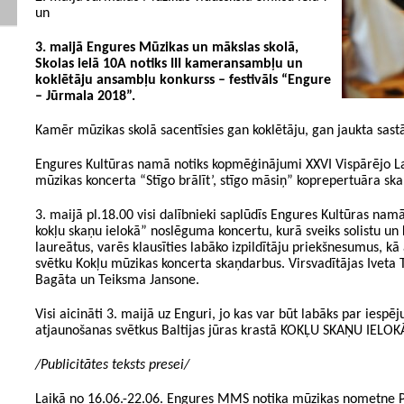
un
3. maijā Engures Mūzikas un mākslas skolā,
Skolas ielā 10A notiks III kameransambļu un
koklētāju ansambļu konkurss – festivāls “Engure
– Jūrmala 2018”.
Kamēr mūzikas skolā sacentīsies gan koklētāju, gan jaukta sas
Engures Kultūras namā
notiks kopmēģinājumi XXVI Vispārējo La
mūzikas koncerta “Stīgo brālīt’, stīgo māsiņ” koprepertuāra s
3. maijā
pl.18.00 visi dalībnieki saplūdīs Engures Kultūras namā,
kokļu skaņu ielokā” noslēguma koncertu, kurā sveiks solistu 
laureātus, varēs klausīties labāko izpildītāju priekšnesumus, kā
svētku Kokļu mūzikas koncerta skaņdarbus. Virsvadītājas Iveta 
Bagāta un Teiksma Jansone.
Visi aicināti 3. maijā
uz Enguri, jo kas var būt labāks par iespēj
atjaunošanas svētkus Baltijas jūras krastā KOKĻU SKAŅU IELOK
/Publicitātes teksts presei/
Laikā no 16.06.-22.06. Engures MMS notika mūzikas nometne P