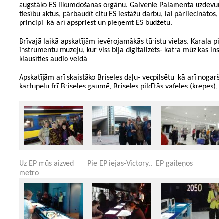
augstāko ES likumdošanas orgānu. Galvenie Palamenta uzdevum
tiesību aktus, pārbaudīt citu ES iestāžu darbu, lai pārliecinātos
principi, kā arī apspriest un pieņemt ES budžetu.
Brīvajā laikā apskatījām ievērojamākās tūristu vietas, Karaļa 
instrumentu muzeju, kur viss bija digitalizēts- katra mūzikas i
klausīties audio veidā.
Apskatījām arī skaistāko Briseles daļu- vecpilsētu, kā arī noga
kartupeļu frī Briseles gaumē, Briseles pildītās vafeles (krepes),
Uz EP mūs aizved
Pie EP iejas-Victory...
EP gaiteņos
metro