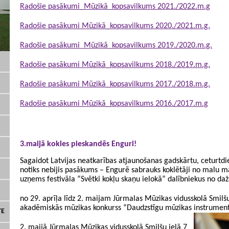
Radošie pasākumi_Mūzikā kopsavilkums 2021./2022.m.g
Radošie pasākumi Mūzikā_kopsavilkums 2020./2021.m.g.
Radošie pasākumi Mūzikā kopsavilkums 2019./2020.m.g.
Radošie pasākumi Mūzikā_kopsavilkums 2018./2019.m.g.
Radošie pasākumi Mūzikā_kopsavilkums 2017./2018.m.g.
Radošie pasākumi Mūzikā_kopsavilkums 2016./2017.m.g
3.maijā kokles pieskandēs Enguri!
Sagaidot Latvijas neatkarības
atjaunošanas gadskārtu, ceturtdie
notiks nebijis pasākums – Engurē sabrauks koklētāji no malu m
uzņems festivāla “Svētki kokļu skaņu ielokā” dalībniekus no d
no 29. aprīļa līdz 2. maijam Jūrmalas Mūzikas vidusskolā Smilšu 
akadēmiskās mūzikas konkurss “Daudzstīgu mūzikas instrument
TE
2. maijā Jūrmalas Mūzikas vidusskolā Smilšu ielā 7