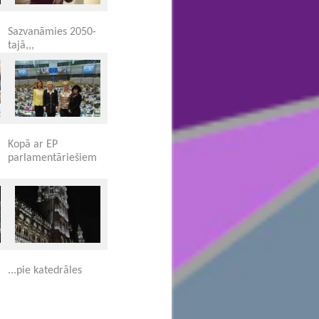
Sazvanāmies 2050-
tajā,,,
Kopā ar EP
parlamentāriešiem
...pie katedrāles