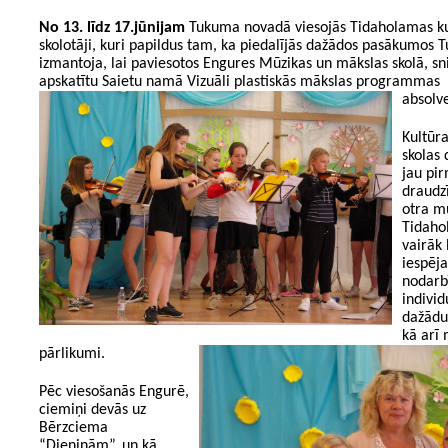
No 13. līdz 17.jūnijam
Tukuma novadā viesojās Tidaholamas kul
skolotāji, kuri papildus tam, ka piedalījās dažādos pasākumos 
izmantoja, lai paviesotos Engures Mūzikas un mākslas skolā, snie
apskatītu Saietu namā Vizuāli plastiskās mākslas programmas
absolve
Kultūra
skolas
jau pi
draudz
otra mu
Tidahol
vairāk 
iespēj
nodarbī
individ
dažādu
kā arī
pārlikumi.
Pēc viesošanās Engurē,
ciemiņi devās uz
Bērzciema
“Dieniņām”, un kā