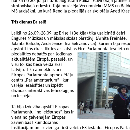
notika no 30. jūlija līdz 6. augustam Kolkā, Apvinotajā jauniešu
simfoniskajā orķestrī. Tajā muzicēja Vecumnieku MMS un Bald
MS audzēkņi, un kurā Rendija piedalījās ar skolotāju Aneti Kras
Trīs dienas Briselē
Laikā no 26.09.-28.09. uz Briseli (Beļģija) tika uzaicināti četri
Engures Mūzikas un mākslas skolas pārstāvji (Arnita Freināte,
Jolanta Balode, Anda Jence, Ina Selivanoviča), kuriem bija ies
apskatīt tās ēkas, tikties ar Latvijas Eiro Parlamentā ievēlēto 
piedalīties debatēs par šodienas
aktualitātēm Eiropā, pasaulē, un
visu to, kas tiešā veidā skar
Latviju. Tika apmeklēts arī
Eiropas Parlamenta apmeklētāju
centrs „Parlamentarium” , kur
varēja iesaistīties un izpētīt
dažādas interaktīvās tehnoloģijas
un iespējas.
Tā bija izdevība apsktīt Eiropas
Parlamentu “no iekšpuses”, kas ir
viena no galvenajām Eiropas
Savienības likumdošanas
institūcijām un ir vienīgā tieši vēlētā ES iestāde. Eiropas Pa