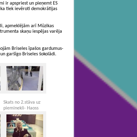
i ir apspriest un pieņemt ES
, ka tiek ievēroti demokrātijas
pili, apmeklējām arī Mūzikas
nstrumenta skaņu iespējas varēja
ršojām Briseles īpašos gardumus-
 un garšīgo Briseles šokolādi.
Skats no 2.stāva uz
pieminekli- Haoss