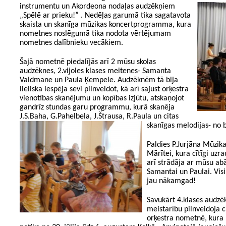
instrumentu un Akordeona nodaļas audzēkņiem
„Spēlē ar prieku!” . Nedēļas garumā tika sagatavota
skaista un skanīga mūzikas koncertprogramma, kura
nometnes noslēgumā tika nodota vērtējumam
nometnes dalībnieku vecākiem.
Šajā nometnē piedalījās arī 2 mūsu skolas
audzēknes, 2.vijoles klases meitenes- Samanta
Valdmane un Paula Ķempele. Audzēknēm tā bija
lieliska iespēja sevi pilnveidot, kā arī sajust orķestra
vienotības skanējumu un kopības izjūtu, atskaņojot
gandrīz stundas garu programmu, kurā skanēja
J.S.Baha, G.Pahelbela, J.Štrausa, R.Paula un
citas
skanīgas melodijas- no 
Paldies P.Jurjāna Mūzikas
Mārītei, kura cītīgi uzra
arī strādāja ar mūsu 
Samantai un Paulai. Vis
jau nākamgad!
Savukārt 4.klases audzē
meistarību
pilnveidoja c
orķestra nometnē, kura