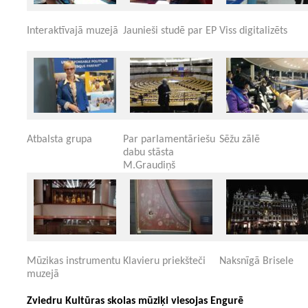
Interaktīvajā muzejā
Jaunieši studē par EP
Viss digitalizēts
Atbalsta grupa
Par parlamentāriešu
Sēžu zālē
dabu stāsta
M.Graudiņš
Mūzikas instrumentu
Klavieru priekšteči
Naksnīgā Brisele
muzejā
Zviedru Kultūras skolas mūziķi viesojas Engurē