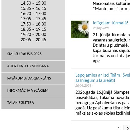
14:50 – 15:30
Nacionālais kultūra
15:35 – 16:15
“Mantojums” ar mērķ
16:20 – 17:00
17:05 – 17:45
Ielīgojam Jūrmalā!
17:50 – 18:30
26/06/2026
18:35 – 19:15
19:20 – 20:00
21. jūnijā Jūrmala a
20:05 – 20:45
vasaras saulgriežu 
Dzintaru pludmalē, 
kopā būšanas sajūtu
SMILŠU RAUSIS 2026
Jūrmalas un Latvijas
apv
AUDZĒKŅU UZŅEMŠANA
Lepojamies ar izcilībām! Sve
PASĀKUMU/DARBA PLĀNS
sasniegumu laureāti!
20/06/2026
INFORMĀCIJA VECĀKIEM
2026.gada 16.jūnijā Slampes 
pašvaldības, Tukuma novada I
TĀLĀKIZGLĪTĪBA
pedagogu Apbalvošanas pasā
gadā. Uz pasākumu tika aicin
mākslas skolas skolas izcilnie
1
2