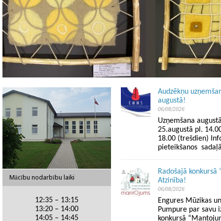
Audzēkņu uzņemšan
augustā!
06/08/2026
Uzņemšana augustā!
25.augustā pl. 14.0
18.00 (trešdien) I
pieteikšanos sad
Radošajā konkursā 
Mācību nodarbību laiki
Atzinība!
06/08/2026
12:35 – 13:15
Engures Mūzikas un
13:20 – 14:00
Pumpure par savu i
14:05 – 14:45
konkursā “Mantojum