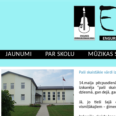
JAUNUMI
PAR SKOLU
MŪZIKAS 
Paši skaistākie vārd
14.maija pēcpusdie
izskanēja “paši ska
dziesmā, gan dejā, ga
Jā, jo tieši šajā 
vismīļākajiem – ģimen