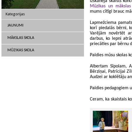
Izskanēja skaists kon
Mūzikas un mākslas 
mums cītīgi brauc mā
Kategorijas
Lapmežciema pamatsko
JAUNUMI
korī piedalās bērni, k
Varējām novērtēt ar
MĀKSLAS SKOLA
darbus, ko lepni atrā
priecāties par bērnu
MŪZIKAS SKOLA
Paldies mūsu skolas k
Albertam Sīpolam, A
Bērziņai, Patrīcijai Z
Audzei ar koklētāju an
Paldies pedagogiem u
Ceram, ka skaistais ko