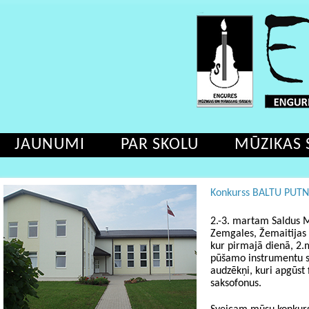
JAUNUMI
PAR SKOLU
MŪZIKAS 
Konkurss BALTU PUTNI 
2.-3. martam Saldus 
Zemgales, Žemaitijas 
kur pirmajā dienā, 2.
pūšamo instrumentu 
audzēkņi, kuri apgūst 
saksofonus.