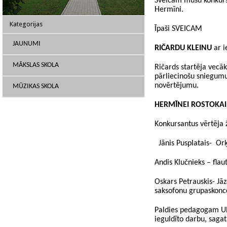
Sveicam mūsu konkurs
Hermīni.
Kategorijas
Īpaši SVEICAM
JAUNUMI
RIČARDU KLEINU
ar i
MĀKSLAS SKOLA
Ričards startēja vecā
pārliecinošu sniegum
novērtējumu.
MŪZIKAS SKOLA
HERMĪNEI ROSTOKAI
Konkursantus vērtēja ž
Jānis Pusplatais- Orķ
Andis Klučnieks – flau
Oskars Petrauskis- Jā
saksofonu grupaskonc
Paldies pedagogam Ul
ieguldīto darbu, saga