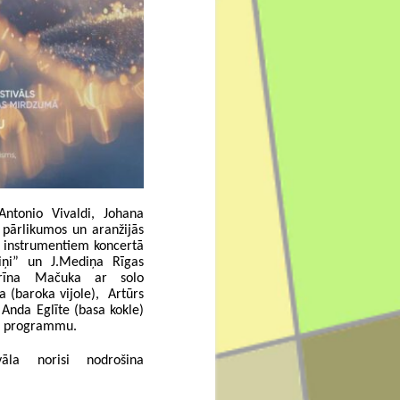
ntonio Vivaldi, Johana
 pārlikumos un aranžijās
m instrumentiem koncertā
riņi” un J.Mediņa Rīgas
atrīna Mačuka ar solo
 (baroka vijole), Artūrs
 Anda Eglīte (basa kokle)
as programmu.
vāla norisi nodrošina