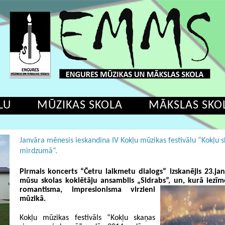
LU
MŪZIKAS SKOLA
MĀKSLAS SKO
Janvāra mēnesis ieskandina IV Kokļu mūzikas festivālu “Kokļu 
mirdzumā”.
Pirmais koncerts “Četru laikmetu dialogs” izskanējis 23.janv
mūsu skolas koklētāju ansamblis „Sidrabs”,
un, kurā iezīmē
romantisma, impresionisma virzieni
mūzikā.
Kokļu mūzikas festivāls “Kokļu skaņas