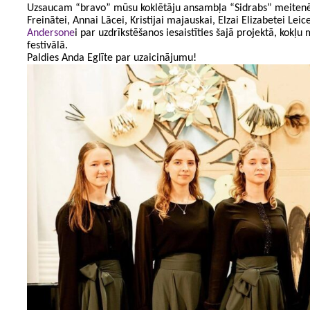
Uzsaucam “bravo” mūsu koklētāju ansambļa “Sidrabs” meitenēm
Freinātei, Annai Lācei, Kristijai majauskai, Elzai Elizabetei Leic
Andersone
i par uzdrīkstēšanos iesaistīties šajā projektā, kokļ
festivālā.
Paldies Anda Eglīte par uzaicinājumu!