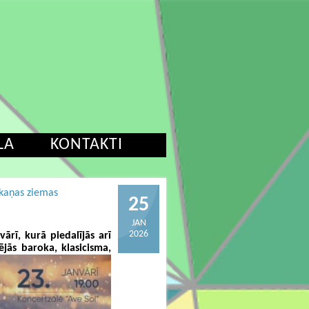
LA
KONTAKTI
skaņas ziemas
25
JAN
2026
ārī, kurā piedalījās arī
jās baroka, klasicisma,