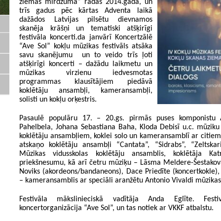
ziemas mirdzumā” radās 2014.gadā, un
trīs gadus pēc kārtas Adventa laikā
dažādos Latvijas pilsētu dievnamos
skanēja krāšņi un tematiski atšķirīgi
festivāla koncerti.da janvārī Koncertzālē
“Ave Sol” kokļu mūzikas festivāls atsāka
savu skanējumu un to veido trīs ļoti
atšķirīgi koncerti – dažādu laikmetu un
mūzikas virzienu iedvesmotas
programmas klausītājiem piedāvā
koklētāju ansambļi, kameransambļi,
solisti un kokļu orķestris.
Pasaulē populāru 17. – 20.gs. pirmās puses komponistu A
Pahelbela, Johana Sebastiana Baha, Kloda Debisī u.c. mūziku
koklētāju ansambļiem, koklei solo un kameransamblī ar citie
atskaņo koklētāju ansambļi “Cantata”, “Sidrabs”, “Zeltska
Mūzikas vidusskolas koklētāju ansamblis, koklētāja K
priekšnesumu, kā arī četru mūziķu – Lāsma Meldere-Šestakova
Noviks (akordeons/bandaneons), Dace Priedīte (koncertkokle),
– kameransamblis ar speciāli aranžētu Antonio Vivaldi mūzik
Festivāla mākslinieciskā vadītāja Anda Eglīte. Festi
koncertorganizācija “Ave Sol”, un tas notiek ar VKKF atbalstu.