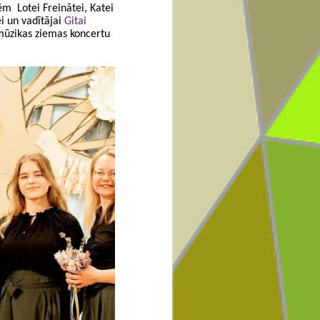
 Lotei Freinātei, Katei
ei un vadītājai
Gitai
u mūzikas ziemas koncertu