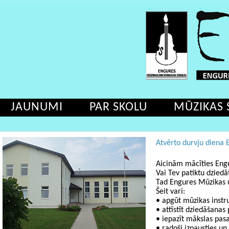
JAUNUMI
PAR SKOLU
MŪZIKAS 
Atvērto durvju diena 
Aicinām mācīties Eng
Vai Tev patiktu dziedā
Tad Engures Mūzikas u
Šeit vari:
• apgūt mūzikas instr
• attīstīt dziedāšanas
• iepazīt mākslas pasa
• radoši izpausties un