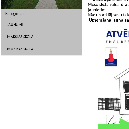
Mūsu skolā valda dra
jaunietim.
Kategorijas
Nāc un atklāj savu ta
Uzņemšana jaunajam 
JAUNUMI
MĀKSLAS SKOLA
MŪZIKAS SKOLA