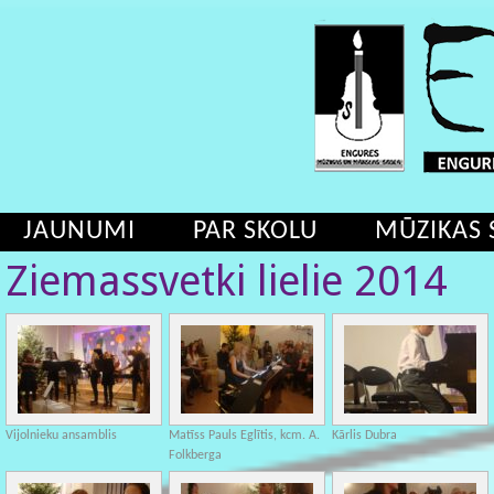
JAUNUMI
PAR SKOLU
MŪZIKAS 
Ziemassvetki lielie 2014
Vijolnieku ansamblis
Matīss Pauls Eglītis, kcm. A.
Kārlis Dubra
Folkberga