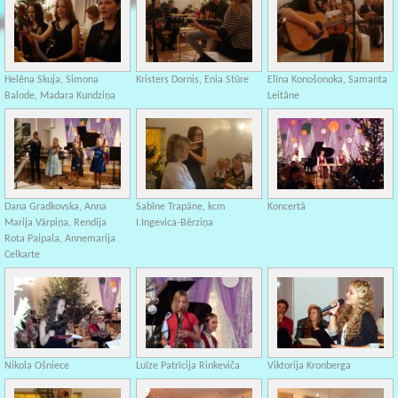
Helēna Skuja, Simona
Kristers Dornis, Enia Stūre
Elīna Konošonoka, Samanta
Balode, Madara Kundziņa
Leitāne
Dana Gradkovska, Anna
Sabīne Trapāne, kcm
Koncertā
Marija Vārpiņa, Rendija
I.Ingevica-Bērziņa
Rota Paipala, Annemarija
Celkarte
Nikola Ošniece
Luīze Patrīcija Rinkeviča
Viktorija Kronberga