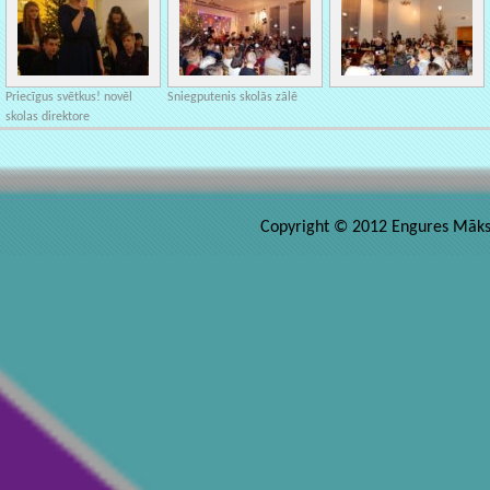
Priecīgus svētkus! novēl
Sniegputenis skolās zālē
skolas direktore
Copyright © 2012 Engures Māksla