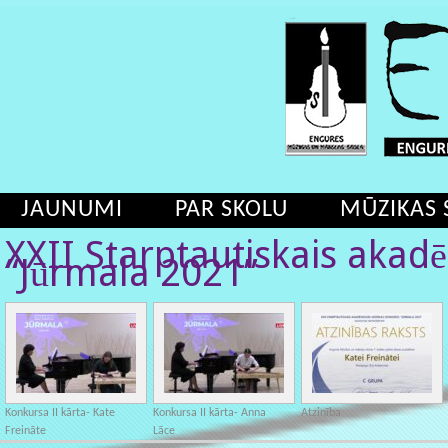
JAUNUMI
PAR SKOLU
MŪZIKAS 
XXII Starptautiskais akad
“Jūrmala 2021”
Konkursa II kārta- Kate
Konkursa II kārta- Anna
Atzinība
Freināte
Lāce