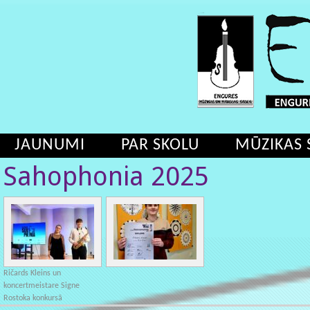
JAUNUMI
PAR SKOLU
MŪZIKAS 
Sahophonia 2025
Ričards Kleins un
koncertmeistare Signe
Rostoka konkursā