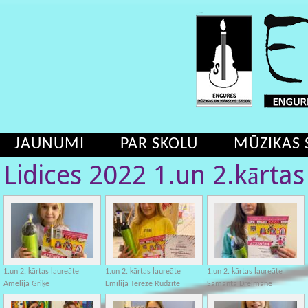
JAUNUMI
PAR SKOLU
MŪZIKAS 
Lidices 2022 1.un 2.kārtas
1.un 2. kārtas laureāte
1.un 2. kārtas laureāte
1.un 2. kārtas laureāte
Amēlija Griķe
Emīlija Terēze Rudzīte
Samanta Dreimane