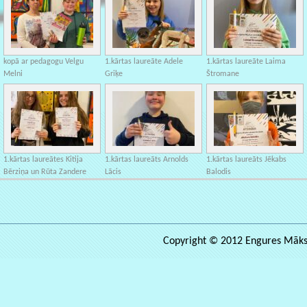
kopā ar pedagogu Velgu
1.kārtas laureāte Adele
1.kārtas laureāte Laima
Melni
Griķe
Štromane
1.kārtas laureātes Kitija
1.kārtas laureāts Arnolds
1.kārtas laureāts Jēkabs
Bērziņa un Rūta Zandere
Lācis
Balodis
Copyright © 2012 Engures Māksla