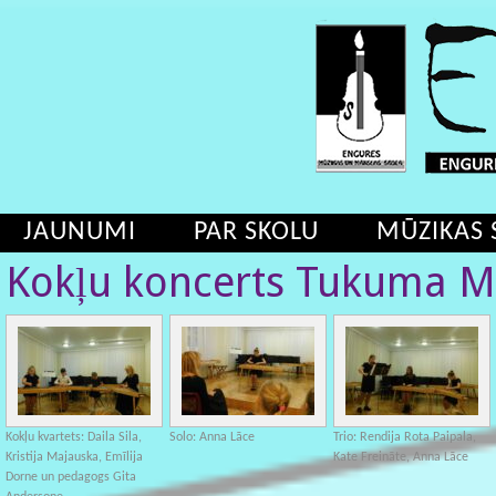
JAUNUMI
PAR SKOLU
MŪZIKAS 
Kokļu koncerts Tukuma 
Kokļu kvartets: Daila Sila,
Solo: Anna Lāce
Trio: Rendija Rota Paipala,
Kristija Majauska, Emīlija
Kate Freināte, Anna Lāce
Dorne un pedagogs Gita