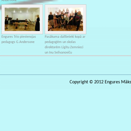
Andersone
Engures Trio pievienojas
Pasākuma dalībnieki kopā ar
pedagogs G.Andersone
pedagoģēm un skolas
direktorēm Ligitu Zemnieci
un Inu Selivanoviču
Copyright © 2012 Engures Māksla