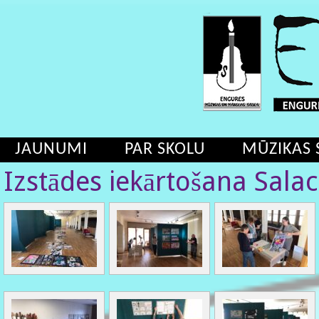
JAUNUMI
PAR SKOLU
MŪZIKAS 
Izstādes iekārtošana Salac