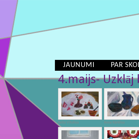
JAUNUMI
PAR SKO
4.maijs- Uzklāj
Keita Vītoliņa
Anna Kārkliņa