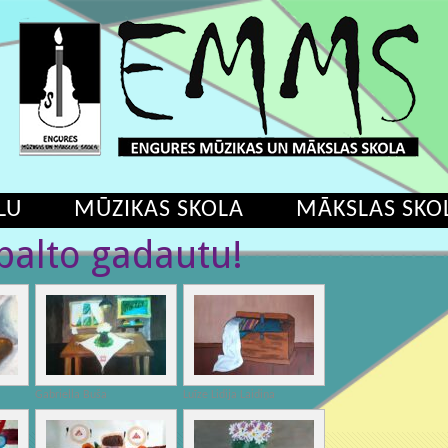
LU
MŪZIKAS SKOLA
MĀKSLAS SKO
 balto gadautu!
Gabriella Buša
Luīze Lidija Laidiņa