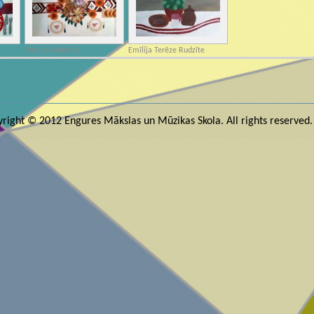
Romija Kodoliņa
Emīlija Terēze Rudzīte
right © 2012 Engures Mākslas un Mūzikas Skola. All rights reserved.