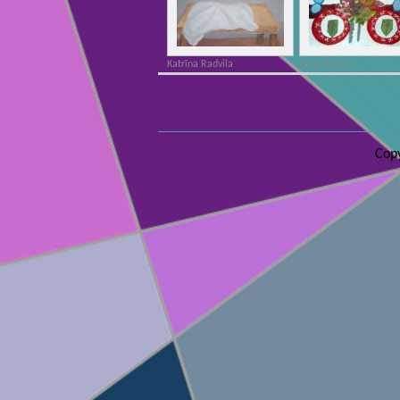
Katrīna Radvila
Anna Puniņa
Copy