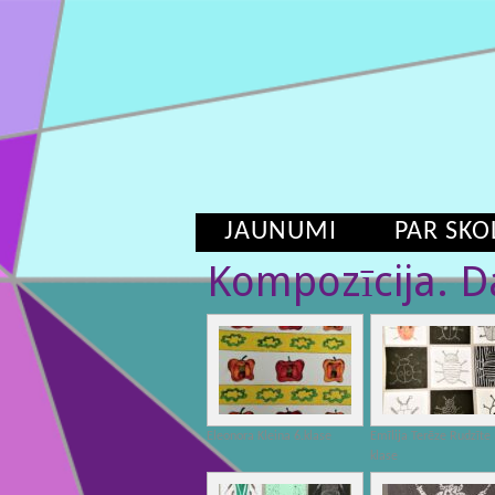
JAUNUMI
PAR SKO
Kompozīcija. Da
Eleonora Kleina 6.klase
Emīlija Terēze Rudzīte 
klase