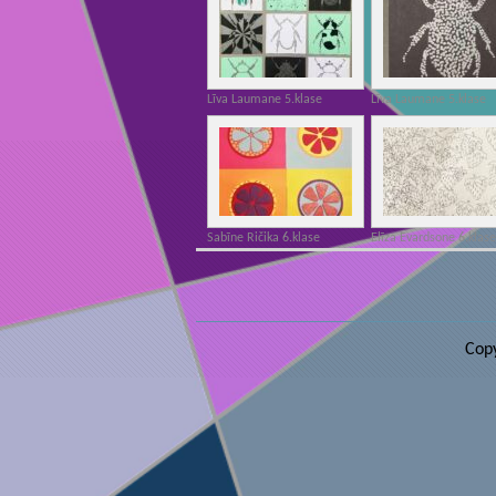
Līva Laumane 5.klase
Līva Laumane 5.klase
Sabīne Ričika 6.klase
Elīza Evardsone 6.klas
Copy