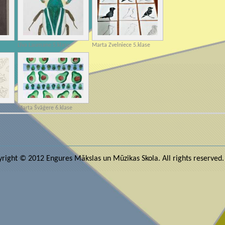
Līva Laumane 5.klase
Marta Zvelniece 5.klase
e
Marta Švāģere 6.klase
right © 2012 Engures Mākslas un Mūzikas Skola. All rights reserved.