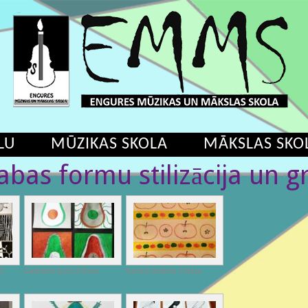
LU
MŪZIKAS SKOLA
MĀKSLAS SKO
bas formu stilizācija un g
3.
Gabriella Buša 6.klase
Katrīna Radvila 6.klase