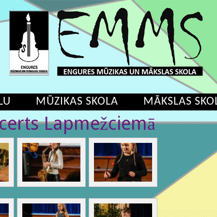
LU
MŪZIKAS SKOLA
MĀKSLAS SKO
ncerts Lapmežciemā